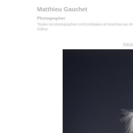
Matthieu Gauchet
Photographer
Toutes les photographies sont protégées et soumises au droit
Author.
Précé